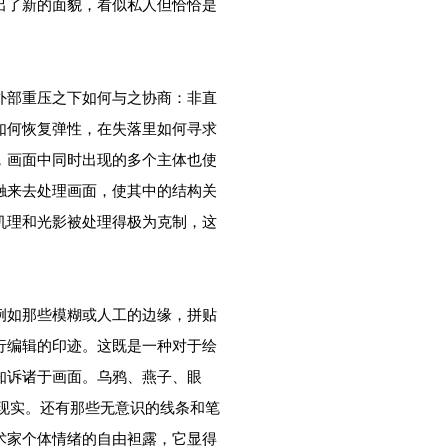
出了新的面貌，看似私人但恰恰是
外部重压之下如何与之协商：非直
如何恢复弹性，在失落里如何寻求
，画面中同时出现的多个主体也使
触来去处理画面，使其中的结构关
机理和光影被处理得极为克制，这
例如那些模糊或人工的边缘，拼贴
行编辑的印迹。这既是一种对于绘
知诉诸于画面。乌鸦、燕子、眼
现实。还有那些无意识的线条和笔
术家个体情绪的自由袒露，它显得