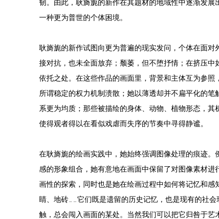
韧。由此，耿旖旎的新作在其题材的地域性中逐渐发展
一种更为普世的个体困境。
耿旖旎的新作试图向更为普遍的现实发问，个体在面对
接对抗，也未全面放弃；颓萎，但不堕抒情；在挤压中
依托之处。在这些作品的画面里，背景和主体互为参照
所谓稳定的权力机制溃散；她以薄透却并不扁平化的笔
系更为均质；那些被描绘的身体、动物、植物形态，其
使得观者得以在看似戏虐而失序的节奏中寻得静谧。
在耿旖旎的绘画实践中，她始终强调图像处理的痕迹。
感的形象组合，她有意地在画面中保留了对图像素材进
画性的探索，同时也是她在绘画过程中如何将记忆和感
睛、地砖……它们既是遗留的历史记忆，也是现有的社会
触，总会闯入画面的某处。当然我们可以把它归咎于艺