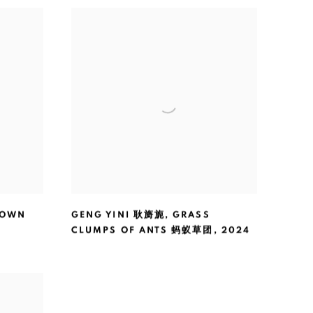
TOWN
GENG YINI 耿旖旎
,
GRASS
CLUMPS OF ANTS 蚂蚁草团
,
2024