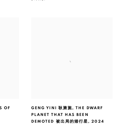
S OF
GENG YINI 耿旖旎
,
THE DWARF
PLANET THAT HAS BEEN
DEMOTED 被出局的矮行星
,
2024