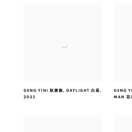
GENG YINI 耿旖旎
,
DAYLIGHT 白昼
,
GENG Y
2023
MAN 