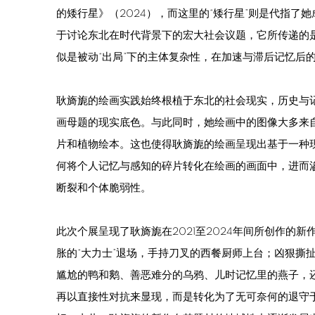
的矮行星》（2024），而这里的“矮行星”则是代指了
于讨论东北在时代背景下的宏大社会议题，它所传递的
似是被动“出局”下的主体复杂性，在加速与滞后记忆后
耿旖旎的绘画实践始终根植于东北的社会现实，历史与
画母题的现实底色。与此同时，她绘画中的图像大多来
片和植物绘本。这也使得耿旖旎的绘画呈现出基于一种
何将个人记忆与感知的碎片转化在绘画的画面中，进而
断裂和个体脆弱性。
此次个展呈现了耿旖旎在2021至2024年间所创作的
胀的“大力士”退场，手持刀叉的西餐厨师上台；凶狠撕
尴尬的鸭和鹅、善恶难分的乌鸦、儿时记忆里的燕子，
再以直接性对抗来显现，而是转化为了无可奈何的退守