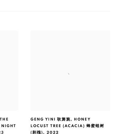
THE
GENG YINI 耿旖旎
,
HONEY
 NIGHT
LOCUST TREE (ACACIA) 蜂蜜蝗树
23
(刺槐)
,
2022