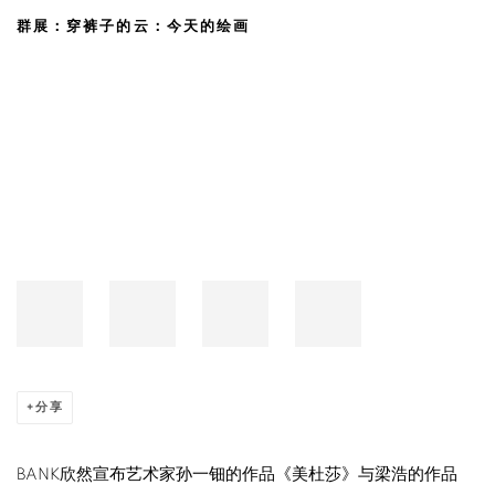
孙一钿 & 梁浩 @西岸美术馆，上海，中国
群展：穿裤子的云：今天的绘画
Open a larger version of the following image in a popup:
分享
BANK欣然宣布艺术家孙一钿的作品《美杜莎》与梁浩的作品