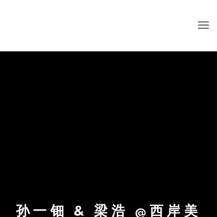
孙一钿 & 梁浩 @西岸美