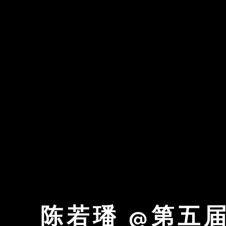
陈若璠 @第五