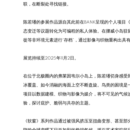
联，在断裂处寻找链接。
陈若璠的参展作品源自其此前在BANK呈现的个人项目
态变迁等议题转化为可编程的私人体验。在挪威小岛驻
徙等非环境元素进行“存档”，通过影像与织物重构出具
展览持续至2025年11月2日。
在位于北极圈内的弗莱因韦尔小岛上，陈若璠切身感受
冰覆盖、如今消融的海面上空不断盘旋。鸟类的困境是
项目以数据建模、织物与影像为媒介，将不可见的气候
验，探讨庇护、脆弱与共存的主题。
《软窗》系列作品通过被强风挤压至扭曲变形、甚至部