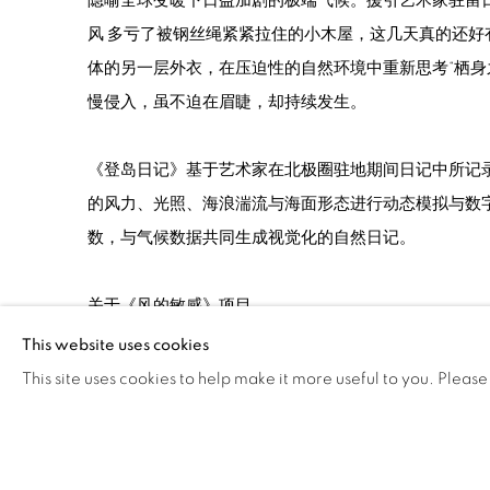
隐喻全球变暖下日益加剧的极端气候。援引艺术家驻留日
风 多亏了被钢丝绳紧紧拉住的小木屋，
这几天真的还好
体的另一层外衣，在压迫性的自然环境中重新思考“栖身
慢侵入，虽不迫在眉睫，却持续发生。
《登岛日记》基于艺术家在北极圈驻地期间日记中所记
的风力、光照、海浪湍流与海面形态进行动态模拟与数
数，与气候数据共同生成视觉化的自然日记。
关于《风的敏感》项目
This website uses cookies
This site uses cookies to help make it more useful to you. Please
2025.9.23 - 2025.11.2
相关艺术家