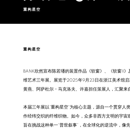
重构星空
陈若璠 @第五届杭州纤维艺术三
重构星空
BANK欣然宣布陈若璠的装置作品《软窗》、《软窗II
维艺术三年展。展览于2025年9月23日在浙江美术馆
黄燕、阿萨杜尔・马克洛夫、许嘉担任策展人，汇聚来自
本届三年展以“重构星空”为核心主题，源自一个贯穿人
作经纬交织的纤维织物。如今，众多非西方文明的宇宙
旨在挑战这种单一“普世叙事”，
在全球化的逆流中，像