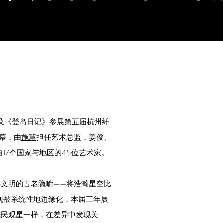
年展
Open a larger version of 
》及《登岛日记》参展第五届杭州纤
启幕，由
施慧
担任艺术总监，姜俊、
17个国家与地区的45位艺术家。
类文明的古老隐喻——将浩瀚星空比
观被系统性地边缘化，本届三年展
先民观星一样，在差异中发现关