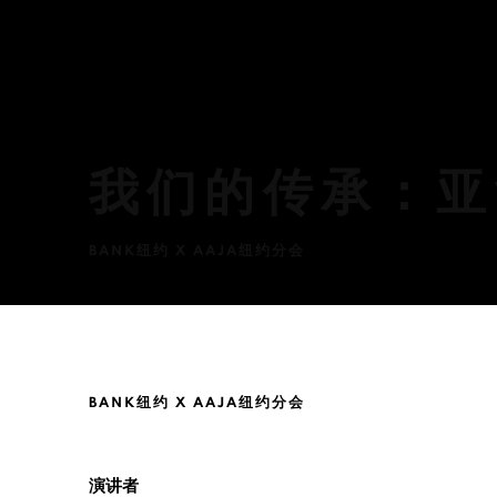
我们的传承：亚
BANK纽约 X AAJA纽约分会
我们的传承：亚裔艺术与文学叙事
BANK纽约 X AAJA纽约分会
演讲者