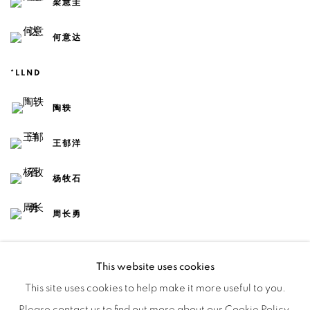
梁慧圭
何意达
*LLND
陶轶
王郁洋
杨牧石
周长勇
This website uses cookies
This site uses cookies to help make it more useful to you.
Please contact us to find out more about our Cookie Policy.