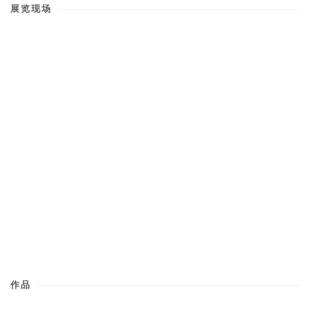
展览现场
Open a larger version of the following image in a popup:
作品