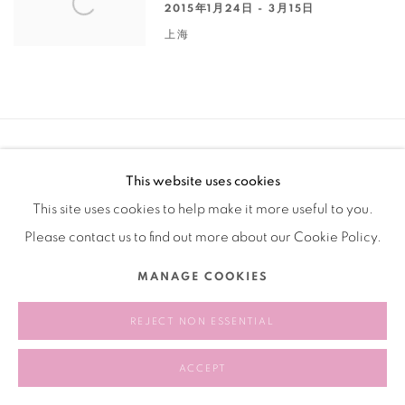
2015年1月24日 - 3月15日
上海
Manage cookies
This website uses cookies
版权 2026 BANK
网页支持 ARTLOGIC
This site uses cookies to help make it more useful to you.
Please contact us to find out more about our Cookie Policy.
MANAGE COOKIES
REJECT NON ESSENTIAL
ACCEPT