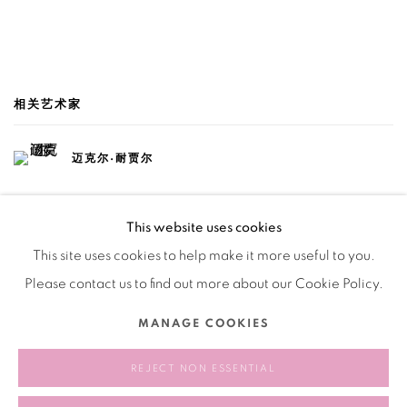
相关艺术家
迈克尔·耐贾尔
This website uses cookies
This site uses cookies to help make it more useful to you.
Please contact us to find out more about our Cookie Policy.
Manage cookies
MANAGE COOKIES
版权 2026 BANK
网页支持 ARTLOGIC
REJECT NON ESSENTIAL