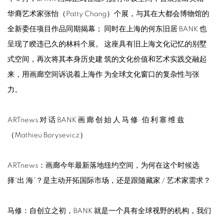
华裔艺术家张怡（Patty Chang）个展，与其在大都会博物馆的
全新委任项目作品同期揭幕； 同时在上海的何东旧居 BANK 也
呈现了睽违已久的林科个展。 这座具有旧上海文化记忆的别墅
式空间，再次将其本身历史建 筑的文化价值和艺术实践交融起
来，用画廊空间诉说着上海作 为全球文化窗口的复杂性与张
力。
ARTnews 对 话 BANK 画 廊 创 始 人 马 修· 伯 利 塞 维 兹
（Mathieu Borysevicz）
ARTnews：画廊今年最新落地纽约空间，为何在这个时候选
择“出 海”？是主动开拓国际市场，还是跟随藏家 / 艺术家需求？
马修：自创立之初，BANK 就是一个具有全球视野的机构，我们