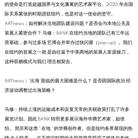
的使命是打造超越国界与文化藩篱的艺术家平台。2025 年在国
际关系紧张的时期进驻纽约，也是对这一使命的坚守。
ARTnews：如何解决当地团队建设问题？是否会与本地公关及
策展人紧密合作？ 马修：BANK 在纽约当地的团队已有三年运
营基础，参与过多场 艺博会并举办过快闪展（pop-up）。我们
在纽约的首展之一就 是由往返于中美两地的策展人富源操刀，
这种双栖模式与我们 理念相契合。
ARTnews：“出海”面临的最大困难是什么？ 是否因国际政治 经
济波动调整过出海策略？
马修：持续上涨的运输成本和反复无常的关税政策打乱了许多
展览计划。因此 BANK 转而更多展示海外华裔艺术家，如张
怡、 郑庆和这类 " 在地 " 的华裔创作者。但是纽约各界展现的热