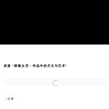
迈克尔·耐贾尔 @上海天文馆
讲座 “探索太空：作品中的天文与艺术”
Open a larger version of the following image in a popup:
分享