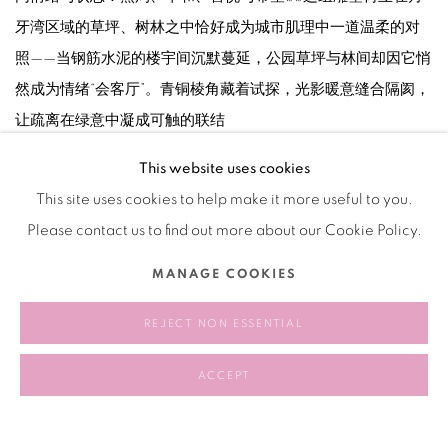
牙湾区域的草坪、树林之中恰好成为城市肌理中一道温柔的对
照——当钢筋水泥的楼宇间沉默蔓延，公园草坪与林间却因它悄
然成为情绪“会客厅”。青铜棱角藏着试探，光影暖意缝合隔阂，
让疏离在绿意中凝成可触的联结
This website uses cookies
2025.9.30-2026.1.30
This site uses cookies to help make it more useful to you.
Please contact us to find out more about our Cookie Policy.
相关艺术家
MANAGE COOKIES
张移北
REJECT NON ESSENTIAL
ACCEPT