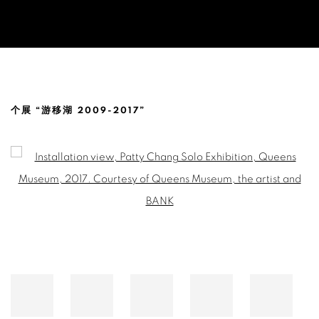
张怡 @ 纽约皇后美术馆，美国
个展 “游移湖 2009-2017”
Open a larger version of the following image in a popup: