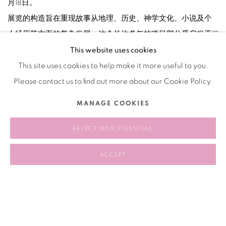
月18日。
展览的构造旨在重现故事从地理、历史、神学文化、小说及个
人经历等方面的复杂发展。这个长达多年的项目部分受启发于19
世纪与20世纪交替期探险家斯文·赫定的著书《游移湖》
This website uses cookies
（1938），该书记录了一个位于中国沙漠地区的水体的迁移；
This site uses cookies to help make it more useful to you.
与此同时项目还以编年史的方式记录了艺术家父亲的逝世、艺
Please contact us to find out more about our Cookie Policy.
术家本人的孕辰和其儿子的诞生。
MANAGE COOKIES
REJECT NON ESSENTIAL
2017.09.17-2018.02.18
ACCEPT
相关艺术家