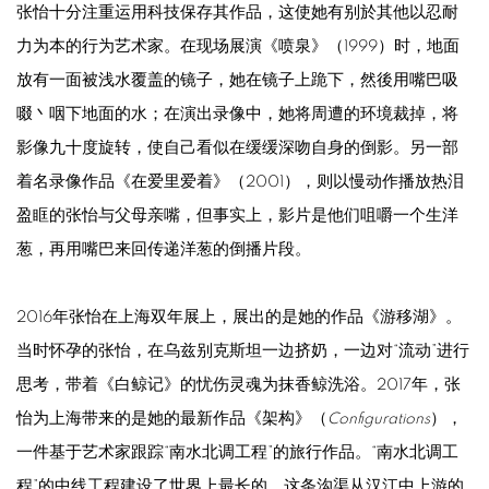
张怡十分注重运用科技保存其作品，这使她有别於其他以忍耐
力为本的行为艺术家。在现场展演《喷泉》（1999）时，地面
放有一面被浅水覆盖的镜子，她在镜子上跪下，然後用嘴巴吸
啜丶咽下地面的水；在演出录像中，她将周遭的环境裁掉，将
影像九十度旋转，使自己看似在缓缓深吻自身的倒影。另一部
着名录像作品《在爱里爱着》（2001），则以慢动作播放热泪
盈眶的张怡与父母亲嘴，但事实上，影片是他们咀嚼一个生洋
葱，再用嘴巴来回传递洋葱的倒播片段。
2016年张怡在上海双年展上，展出的是她的作品《游移湖》。
当时怀孕的张怡，在乌兹别克斯坦一边挤奶，一边对“流动”进行
思考，带着《白鲸记》的忧伤灵魂为抹香鲸洗浴。2017年，张
怡为上海带来的是她的最新作品《架构》（
Configurations
），
一件基于艺术家跟踪“南水北调工程”的旅行作品。“南水北调工
程”的中线工程建设了世界上最长的，这条沟渠从汉江中上游的