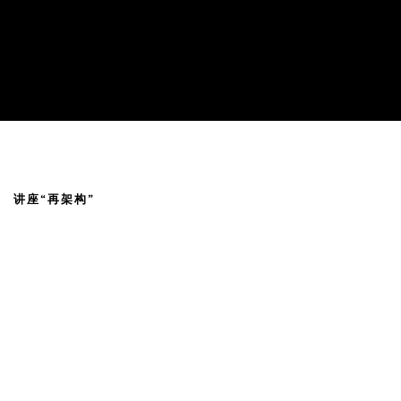
张怡 @ 上海当代艺术博物馆，中国
讲座“再架构”
Open a larger version of the following image in a popup: