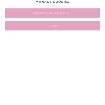
MANAGE COOKIES
家。她曾在纽约现代美术馆，纽约新美术馆，加州大学汉莫美
术馆，芝加哥当代艺术博物馆，以及瑞典斯德哥尔摩现代美术
REJECT NON ESSENTIAL
馆等艺术机构举办个展。她于2009年获得了柏林美国研究院的
视觉艺术奖学金， 2014年获得了古根海姆奖学金。张怡在2016
ACCEPT
年第11届上海双年展中展出了其最新项目“游移湖”， 2017年10月
即将在纽约皇后美术馆举办个展。
• Pauline Yao 姚嘉善
香港M +视觉文化博物馆（兴建中）主策展人，曾组织旧金山亚
洲艺术博物馆的策展工作，并作为独立策展人和作家在北京工
作生活六年，在此期间她参与创办了箭厂空间，2009年她曾任
深圳香港建筑双年展总策展人。她同时是《艺术论坛》、E-
Flux、《Yishu》等媒体的特约撰稿人，她关于亚洲当代艺术的
写作也被广泛收录于众多画册、在线和纸质出版物中。她编著