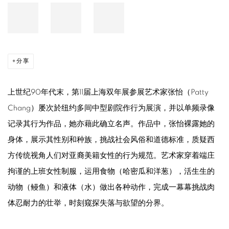
分享
上世纪90年代末，第11届上海双年展参展艺术家张怡（Patty
Chang）屡次於纽约多间中型剧院作行为展演，并以单频录像
记录其行为作品，她亦藉此确立名声。作品中，张怡裸露她的
身体，展示其性别和种族，挑战社会风俗和道德标准，质疑西
方传统视角人们对亚裔美籍女性的行为规范。艺术家穿着端庄
拘谨的上班女性制服，运用食物（哈密瓜和洋葱），活生生的
动物（鳗鱼）和液体（水）做出各种动作，完成一幕幕挑战肉
体忍耐力的壮举，时刻窥探失落与欲望的分界。