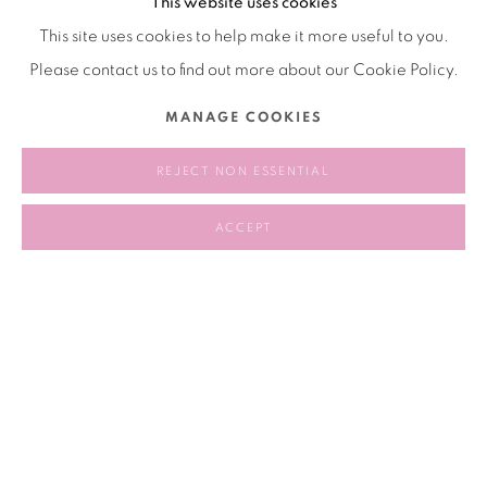
This website uses cookies
相关艺术家
This site uses cookies to help make it more useful to you.
Please contact us to find out more about our Cookie Policy.
张怡
MANAGE COOKIES
REJECT NON ESSENTIAL
ACCEPT
192
/ 258
前一页
下一页
Manage cookies
版权 2026 BANK
网页支持 ARTLOGIC