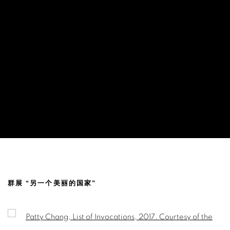
张怡 @ 南加州大学亚太博物馆，美国
群展 “另一个美丽的国家”
Open a larger version of the following image in a popup: