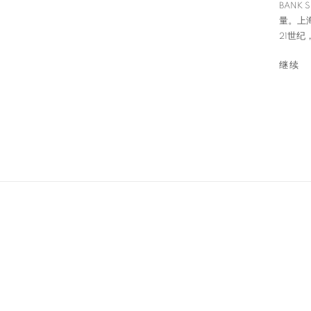
BANK 
量。上
21世纪
继续