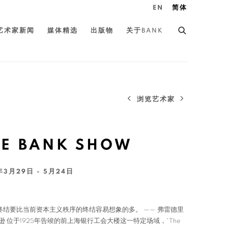
EN
简体
艺术家新闻
媒体精选
出版物
关于BANK
浏览艺术家
HE BANK SHOW
年3月29日 - 5月24日
终结要比当前资本主义秩序的终结容易想象的多。 —— 弗雷德里
逊 位于1925年告竣的前上海银行工会大楼这一特定场域，“The