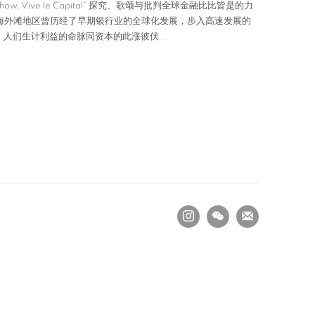
Show, Vive le Capital” 探究、歌颂与批判全球金融比比皆是的力
海外滩地区曾历经了早期银行业的全球化发展，步入高速发展的
，人们生计利益的命脉同资本的此涨彼伏...