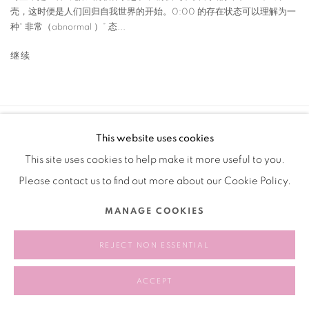
壳，这时便是人们回归自我世界的开始。0:00 的存在状态可以理解为一
种“ 非常（abnormal ）” 态...
继续
This website uses cookies
Manage cookies
This site uses cookies to help make it more useful to you.
版权 2026 BANK
网页支持 ARTLOGIC
Please contact us to find out more about our Cookie Policy.
MANAGE COOKIES
REJECT NON ESSENTIAL
ACCEPT