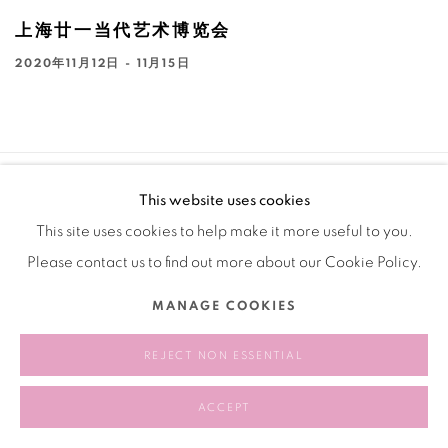
上海廿一当代艺术博览会
2020年11月12日 - 11月15日
This website uses cookies
Manage cookies
This site uses cookies to help make it more useful to you.
版权 2026 BANK
网页支持 ARTLOGIC
Please contact us to find out more about our Cookie Policy.
MANAGE COOKIES
REJECT NON ESSENTIAL
ACCEPT