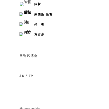
陈哲
莱伯斯·伍兹
孙一钿
黄彦彦
回到艺博会
38
/ 79
Manage cookies