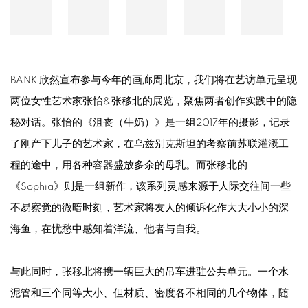
BANK 欣然宣布参与今年的画廊周北京，我们将在艺访单元呈现
两位女性艺术家张怡&张移北的展览，聚焦两者创作实践中的隐
秘对话。张怡的《沮丧（牛奶）》是一组2017年的摄影，记录
了刚产下儿子的艺术家，在乌兹别克斯坦的考察前苏联灌溉工
程的途中，用各种容器盛放多余的母乳。而张移北的
《Sophia》则是一组新作，该系列灵感来源于人际交往间一些
不易察觉的微暗时刻，艺术家将友人的倾诉化作大大小小的深
海鱼，在忧愁中感知着洋流、他者与自我。
与此同时，张移北将携一辆巨大的吊车进驻公共单元。一个水
泥管和三个同等大小、但材质、密度各不相同的几个物体，随