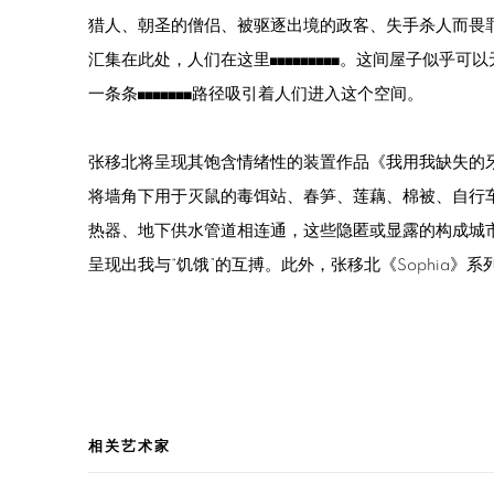
猎人、朝圣的僧侣、被驱逐出境的政客、失手杀人而畏罪
汇集在此处，人们在这里◼️◼️◼️◼️◼️◼️◼️◼️◼️。这间屋
一条条◼️◼️◼️◼️◼️◼️◼️路径吸引着人们进入这个空间。
张移北将呈现其饱含情绪性的装置作品《我用我缺失的
将墙角下用于灭鼠的毒饵站、春笋、莲藕、棉被、自行
热器、地下供水管道相连通，这些隐匿或显露的构成城
呈现出我与“饥饿”的互搏。此外，张移北《Sophia》
相关艺术家