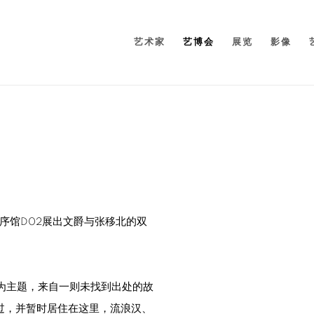
艺术家
艺博会
展览
影像
位序馆D02展出文爵与张移北的双
Open a larger version of 
r”为主题，来自一则未找到出处的故
过，并暂时居住在这里，流浪汉、