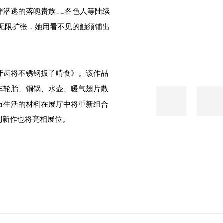
潜逃的落魄贵族……各色人等陆续
子似乎可以无限扩张，她用看不见的触须铺出
牙齿将不锈钢扳子啃食》。该作品
车轮胎、铜锅、水壶、暖气翅片散
市生活的材料在展厅中将重新组合
系列新作也将亮相展位。